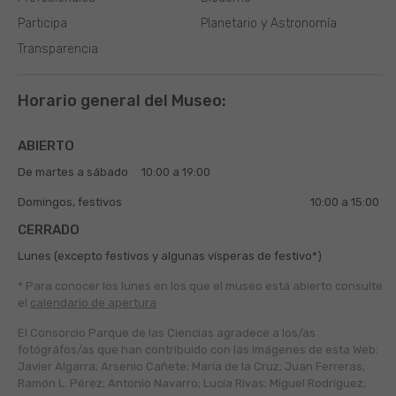
Participa
Planetario y Astronomía
Transparencia
Horario general del Museo:
ABIERTO
De martes a sábado
10:00 a 19:00
Domingos, festivos
10:00 a 15:00
CERRADO
Lunes (excepto festivos y algunas vísperas de festivo*)
* Para conocer los lunes en los que el museo está abierto
consulte
el
calendario de apertura
El Consorcio Parque de las Ciencias agradece a los/as
fotógráfos/as que han contribuido con las imágenes de esta Web:
Javier Algarra; Arsenio Cañete; María de la Cruz; Juan Ferreras;
Ramón L. Pérez; Antonio Navarro; Lucía Rivas; Miguel Rodríguez;