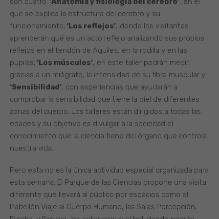
son cuatro:
‘Anatomía y fisiología del cerebro’
, en el
que se explica la estructura del cerebro y su
funcionamiento;
‘Los reflejos’
, donde los visitantes
aprenderán qué es un acto reflejo analizando sus propios
reflejos en el tendón de Aquiles, en la rodilla y en las
pupilas;
‘Los músculos’
, en este taller podrán medir,
gracias a un miógrafo, la intensidad de su fibra muscular y
‘Sensibilidad’
, con experiencias que ayudarán a
comprobar la sensibilidad que tiene la piel de diferentes
zonas del cuerpo. Los talleres están dirigidos a todas las
edades y su objetivo es divulgar a la sociedad el
conocimiento que la ciencia tiene del órgano que controla
nuestra vida.
Pero esta no es la única actividad especial organizada para
esta semana. El Parque de las Ciencias propone una visita
diferente que llevará al público por espacios como el
Pabellón Viaje al Cuerpo Humano, las Salas Percepción,
Eureka, y Explora, los exteriores o el Hall donde podrán