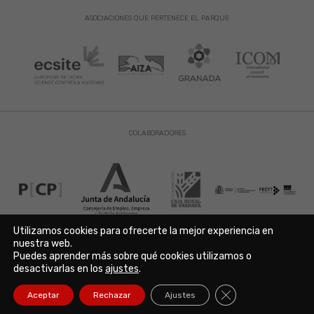
ASOCIACIONES QUE PERTENECE EL PARQUE
COLABORADORES
Utilizamos cookies para ofrecerte la mejor experiencia en
nuestra web.
Puedes aprender más sobre qué cookies utilizamos o
Aviso Legal
|
Política de Privacidad
|
Política de Cookies
desactivarlas en los
ajustes
.
Copyright © 2021. Parque de las Ciencias. Avda. de la Ciencia s/n
18006 Granada. España. Telf.: 958 131 900. Todos los derechos
Cerrar el banner de
Aceptar
Rechazar
Ajustes
reservados./