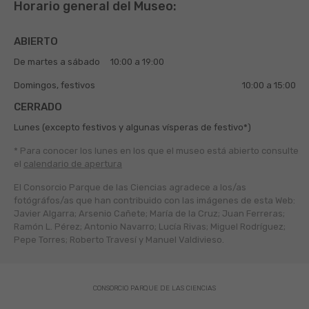
Horario general del Museo:
ABIERTO
De martes a sábado
10:00 a 19:00
Domingos, festivos
10:00 a 15:00
CERRADO
Lunes (excepto festivos y algunas vísperas de festivo*)
* Para conocer los lunes en los que el museo está abierto
consulte
el
calendario de apertura
El Consorcio Parque de las Ciencias agradece a los/as
fotógráfos/as que han contribuido con las imágenes de esta Web:
Javier Algarra; Arsenio Cañete; María de la Cruz; Juan Ferreras;
Ramón L. Pérez; Antonio Navarro; Lucía Rivas; Miguel Rodríguez;
Pepe Torres; Roberto Travesí y Manuel Valdivieso.
CONSORCIO PARQUE DE LAS CIENCIAS