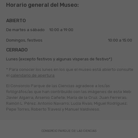
Horario general del Museo:
ABIERTO
De martes a sábado
10:00 a 19:00
Domingos, festivos
10:00 a 15:00
CERRADO
Lunes (excepto festivos y algunas vísperas de festivo*)
* Para conocer los lunes en los que el museo está abierto
consulte
el
calendario de apertura
El Consorcio Parque de las Ciencias agradece a los/as
fotógráfos/as que han contribuido con las imágenes de esta Web:
Javier Algarra; Arsenio Cañete; María de la Cruz; Juan Ferreras;
Ramón L. Pérez; Antonio Navarro; Lucía Rivas; Miguel Rodríguez;
Pepe Torres; Roberto Travesí y Manuel Valdivieso.
CONSORCIO PARQUE DE LAS CIENCIAS