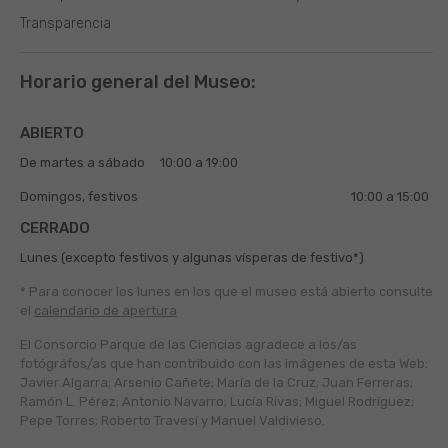
Transparencia
Horario general del Museo:
ABIERTO
De martes a sábado
10:00 a 19:00
Domingos, festivos
10:00 a 15:00
CERRADO
Lunes (excepto festivos y algunas vísperas de festivo*)
* Para conocer los lunes en los que el museo está abierto
consulte
el
calendario de apertura
El Consorcio Parque de las Ciencias agradece a los/as
fotógráfos/as que han contribuido con las imágenes de esta Web:
Javier Algarra; Arsenio Cañete; María de la Cruz; Juan Ferreras;
Ramón L. Pérez; Antonio Navarro; Lucía Rivas; Miguel Rodríguez;
Pepe Torres; Roberto Travesí y Manuel Valdivieso.