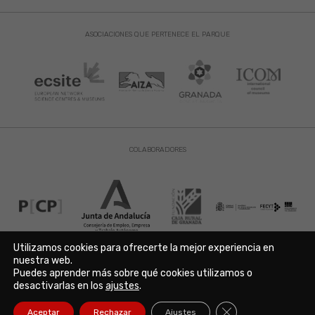
ASOCIACIONES QUE PERTENECE EL PARQUE
COLABORADORES
Utilizamos cookies para ofrecerte la mejor experiencia en
nuestra web.
Puedes aprender más sobre qué cookies utilizamos o
Aviso Legal
|
Política de Privacidad
|
Política de Cookies
desactivarlas en los
ajustes
.
Copyright © 2021. Parque de las Ciencias. Avda. de la Ciencia s/n
18006 Granada. España. Telf.: 958 131 900. Todos los derechos
Cerrar el banner de
Aceptar
Rechazar
Ajustes