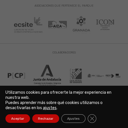
ASOCIACIONES QUE PERTENECE EL PARQUE
COLABORADORES
Utilizamos cookies para ofrecerte la mejor experiencia en
nuestra web.
Puedes aprender más sobre qué cookies utilizamos o
Aviso Legal
|
Política de Privacidad
|
Política de Cookies
desactivarlas en los
ajustes
.
Copyright © 2021. Parque de las Ciencias. Avda. de la Ciencia s/n
18006 Granada. España. Telf.: 958 131 900. Todos los derechos
Cerrar el banner de
Aceptar
Rechazar
Ajustes
reservados./