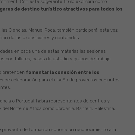
vironment’. Con este sugerente título explicará como
gares de destino turístico atractivos para todos los
 las Ciencias, Manuel Roca, también participará, esta vez,
ión de las exposiciones y contenidos.
lidades en cada una de estas materias las sesiones
s con talleres, casos de estudio y grupos de trabajo.
as pretenden
fomentar la conexión entre los
es de colaboración para el diseño de proyectos conjuntos
antes.
rancia o Portugal, habrá representantes de centros y
 del Norte de África como Jordania, Bahrein, Palestina,
ste proyecto de formación supone un reconocimiento a la