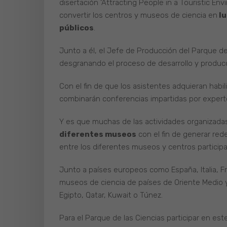
disertación ‘Attracting People in a Touristic En
convertir los centros y museos de ciencia en
lu
públicos
.
Junto a él, el Jefe de Producción del Parque de
desgranando el proceso de desarrollo y producc
Con el fin de que los asistentes adquieran habi
combinarán conferencias impartidas por experto
Y es que muchas de las actividades organizad
diferentes museos
con el fin de generar red
entre los diferentes museos y centros particip
Junto a países europeos como España, Italia, F
museos de ciencia de países de Oriente Medio y
Egipto, Qatar, Kuwait o Túnez.
Para el Parque de las Ciencias participar en e