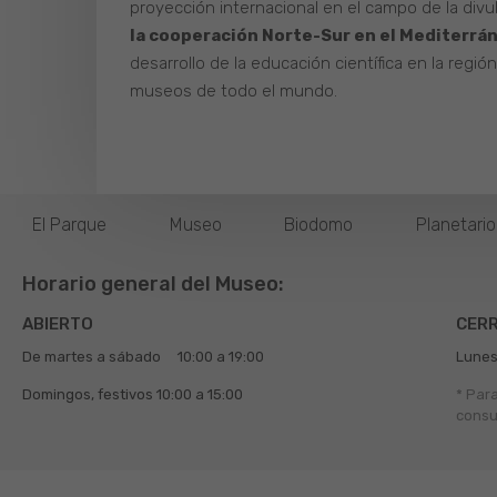
proyección internacional en el campo de la divu
la cooperación Norte-Sur en el Mediterrá
desarrollo de la educación científica en la regió
museos de todo el mundo.
El Parque
Museo
Biodomo
Planetari
Horario general del Museo:
ABIERTO
CER
De martes a sábado
10:00 a 19:00
Lunes
Domingos, festivos
10:00 a 15:00
* Par
consu