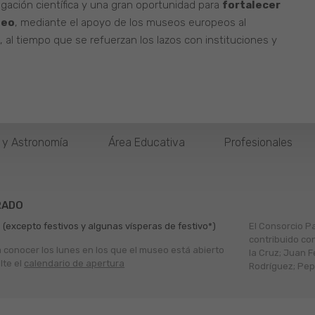
lgación científica y una gran oportunidad para
fortalecer
neo
, mediante el apoyo de los museos europeos al
n, al tiempo que se refuerzan los lazos con instituciones y
o y Astronomía
Área Educativa
Profesionales
RADO
 (excepto festivos y algunas vísperas de festivo*)
El Consorcio P
contribuido co
a conocer los lunes en los que el museo está abierto
la Cruz; Juan F
lte el
calendario de apertura
Rodríguez; Pepe