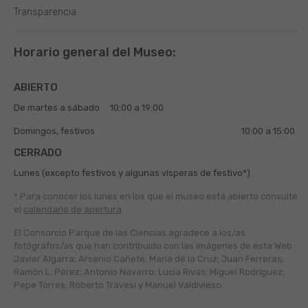
Transparencia
Horario general del Museo:
ABIERTO
De martes a sábado
10:00 a 19:00
Domingos, festivos
10:00 a 15:00
CERRADO
Lunes (excepto festivos y algunas vísperas de festivo*)
* Para conocer los lunes en los que el museo está abierto
consulte
el
calendario de apertura
El Consorcio Parque de las Ciencias agradece a los/as
fotógráfos/as que han contribuido con las imágenes de esta Web:
Javier Algarra; Arsenio Cañete; María de la Cruz; Juan Ferreras;
Ramón L. Pérez; Antonio Navarro; Lucía Rivas; Miguel Rodríguez;
Pepe Torres; Roberto Travesí y Manuel Valdivieso.