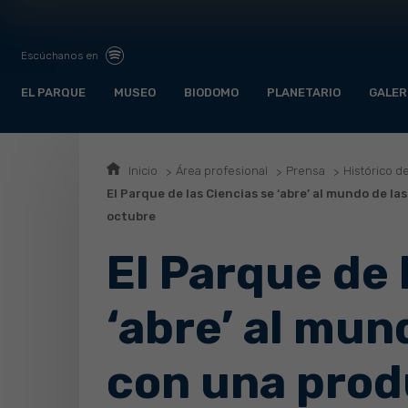
Escúchanos en
EL PARQUE
MUSEO
BIODOMO
PLANETARIO
GALER
Inicio
Área profesional
Prensa
Histórico d
El Parque de las Ciencias se ‘abre’ al mundo de l
octubre
El Parque de 
‘abre’ al mun
con una prod