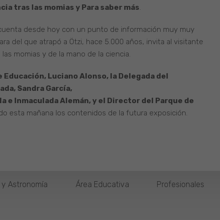
ncia tras las momias y Para saber más
.
re cuenta desde hoy con un punto de información muy muy
ra del que atrapó a Ötzi, hace 5.000 años, invita al visitante
 las momias y de la mano de la ciencia.
 Educación, Luciano Alonso, la Delegada del
ada, Sandra García,
la e Inmaculada Alemán, y el Director del Parque de
do esta mañana los contenidos de la futura exposición.
o y Astronomía
Área Educativa
Profesionales