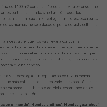
rficie de 1.600 m2 donde el público observará en directo no
erentes partes del mundo, sino también todos los
ados con la momificación. Sarcófagos, amuletos, esculturas,
lor de las momias, no sólo desde el punto de vista cultural o
 la muestra y el que nos va a llevar a conocer la
es tecnológicos permiten nuevas investigaciones sobre las
pasado, cómo era el entorno natural donde vivíamos, qué
 qué herramientas y técnicas manejábamos, cuáles eran las
cétera que no tiene fin.
cia y la tecnología la interpretación de Ötzi, la momia
la que más estudios se han realizado. La exposición de los
ue se ha sometido al hombre del hielo, encontrado en los
pales de la exposición.
as en el mundo’, ‘Momias andinas’, ‘Momias guanches’