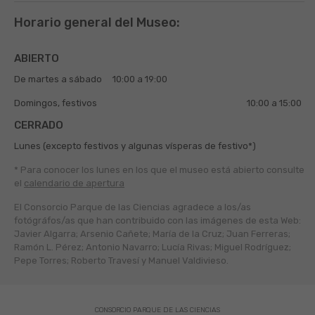
Horario general del Museo:
ABIERTO
De martes a sábado
10:00 a 19:00
Domingos, festivos
10:00 a 15:00
CERRADO
Lunes (excepto festivos y algunas vísperas de festivo*)
* Para conocer los lunes en los que el museo está abierto
consulte
el
calendario de apertura
El Consorcio Parque de las Ciencias agradece a los/as
fotógráfos/as que han contribuido con las imágenes de esta Web:
Javier Algarra; Arsenio Cañete; María de la Cruz; Juan Ferreras;
Ramón L. Pérez; Antonio Navarro; Lucía Rivas; Miguel Rodríguez;
Pepe Torres; Roberto Travesí y Manuel Valdivieso.
CONSORCIO PARQUE DE LAS CIENCIAS