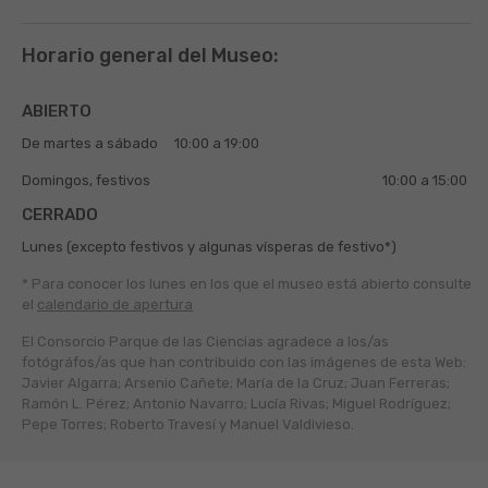
Horario general del Museo:
ABIERTO
De martes a sábado
10:00 a 19:00
Domingos, festivos
10:00 a 15:00
CERRADO
Lunes (excepto festivos y algunas vísperas de festivo*)
* Para conocer los lunes en los que el museo está abierto
consulte
el
calendario de apertura
El Consorcio Parque de las Ciencias agradece a los/as
fotógráfos/as que han contribuido con las imágenes de esta Web:
Javier Algarra; Arsenio Cañete; María de la Cruz; Juan Ferreras;
Ramón L. Pérez; Antonio Navarro; Lucía Rivas; Miguel Rodríguez;
Pepe Torres; Roberto Travesí y Manuel Valdivieso.