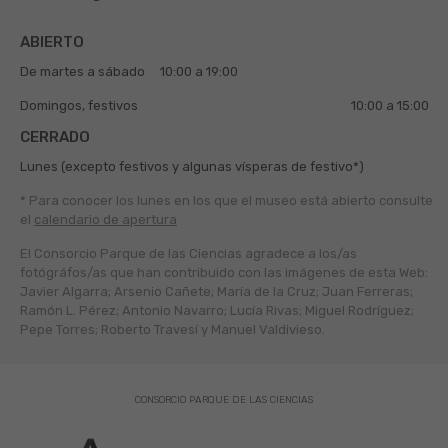
ABIERTO
De martes a sábado
10:00 a 19:00
Domingos, festivos
10:00 a 15:00
CERRADO
Lunes (excepto festivos y algunas vísperas de festivo*)
* Para conocer los lunes en los que el museo está abierto
consulte
el
calendario de apertura
El Consorcio Parque de las Ciencias agradece a los/as
fotógráfos/as que han contribuido con las imágenes de esta Web:
Javier Algarra; Arsenio Cañete; María de la Cruz; Juan Ferreras;
Ramón L. Pérez; Antonio Navarro; Lucía Rivas; Miguel Rodríguez;
Pepe Torres; Roberto Travesí y Manuel Valdivieso.
CONSORCIO PARQUE DE LAS CIENCIAS