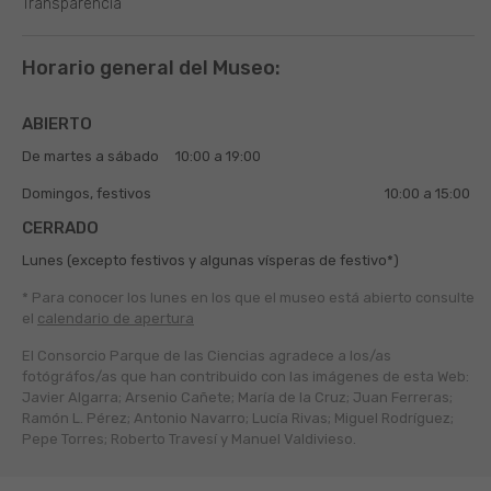
Transparencia
Horario general del Museo:
ABIERTO
De martes a sábado
10:00 a 19:00
Domingos, festivos
10:00 a 15:00
CERRADO
Lunes (excepto festivos y algunas vísperas de festivo*)
* Para conocer los lunes en los que el museo está abierto
consulte
el
calendario de apertura
El Consorcio Parque de las Ciencias agradece a los/as
fotógráfos/as que han contribuido con las imágenes de esta Web:
Javier Algarra; Arsenio Cañete; María de la Cruz; Juan Ferreras;
Ramón L. Pérez; Antonio Navarro; Lucía Rivas; Miguel Rodríguez;
Pepe Torres; Roberto Travesí y Manuel Valdivieso.