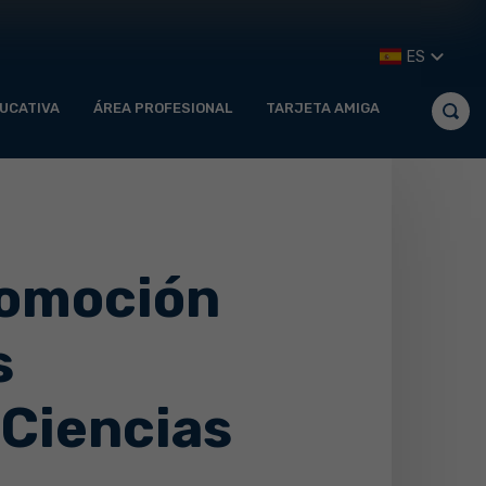
ES
UCATIVA
ÁREA PROFESIONAL
TARJETA AMIGA
romoción
s
 Ciencias