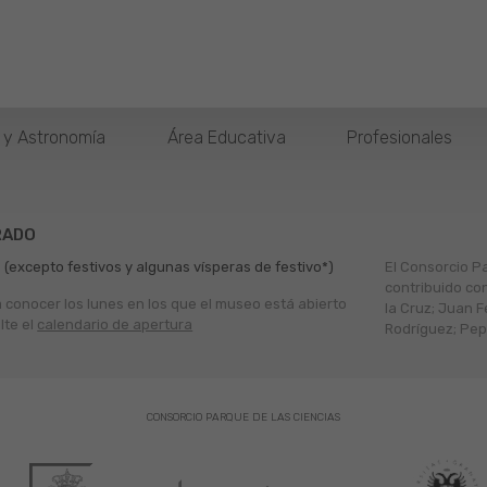
o y Astronomía
Área Educativa
Profesionales
RADO
 (excepto festivos y algunas vísperas de festivo*)
El Consorcio P
contribuido co
a conocer los lunes en los que el museo está abierto
la Cruz; Juan F
lte el
calendario de apertura
Rodríguez; Pepe
CONSORCIO PARQUE DE LAS CIENCIAS