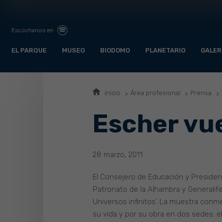
Escúchanos en
EL PARQUE
MUSEO
BIODOMO
PLANETARIO
GALER
Inicio
Área profesional
Prensa
Escher vu
28 marzo, 2011
El Consejero de Educación y President
Patronato de la Alhambra y Generalife,
Universos infinitos’. La muestra conme
su vida y por su obra en dos sedes: el