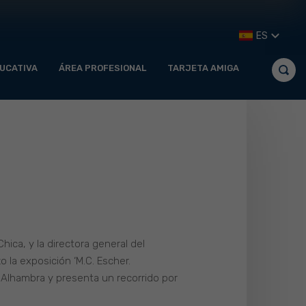
ES
UCATIVA
ÁREA PROFESIONAL
TARJETA AMIGA
ica, y la directora general del
o la exposición ‘M.C. Escher.
la Alhambra y presenta un recorrido por