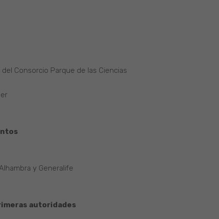
del Consorcio Parque de las Ciencias
her
antos
 Alhambra y Generalife
rimeras autoridades