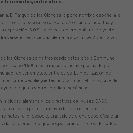
de terremotos, entre otros.
emania. El Parque de las Ciencias le pone nombre español a la
gran montaje expositivo al Museo Alemán de Industria y
 exposición ‘S.O.S. La ciencia de prevenir’, un proyecto
á verse en esta ciudad alemana a partir del 3 de marzo,
de las Ciencias se ha trasladado estos días a Dortmund
superficie de 1.500 m2, la muestra incluye piezas de gran
lador de terremotos, entre otros. La movilización de
mportante despliegue técnico tanto en el transporte de
n ayuda de grúas y otros medios mecánicos.
n la ciudad alemana y los directivos del Museo DASA
emática, como por el atractivo de los contenidos. Los
rremotos, el giroscopio, una caja de arena geográfica o un
os de los elementos que despertarán el interés de todos