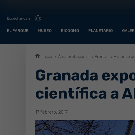
Escúchanos en
EL PARQUE
MUSEO
BIODOMO
PLANETARIO
GALER
Inicio
Área profesional
Prensa
Histórico d
Granada expo
científica a 
17 febrero, 2017