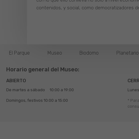
con lo que ello conlleva no solo a nivel económi
contenidos, y social, como democratizadores d
El Parque
Museo
Biodomo
Planetari
Horario general del Museo:
ABIERTO
CER
De martes a sábado
10:00 a 19:00
Lunes
Domingos, festivos
10:00 a 15:00
* Par
consu