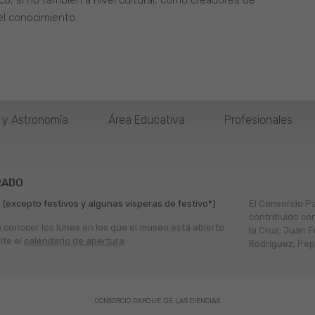
co, si no también a nivel cultural, como creadores de
el conocimiento.
o y Astronomía
Área Educativa
Profesionales
RADO
 (excepto festivos y algunas vísperas de festivo*)
El Consorcio P
contribuido co
a conocer los lunes en los que el museo está abierto
la Cruz; Juan F
lte el
calendario de apertura
Rodríguez; Pepe
CONSORCIO PARQUE DE LAS CIENCIAS