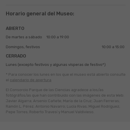
Horario general del Museo:
ABIERTO
De martes a sábado
10:00 a 19:00
Domingos, festivos
10:00 a 15:00
CERRADO
Lunes (excepto festivos y algunas vísperas de festivo*)
* Para conocer los lunes en los que el museo está abierto
consulte
el
calendario de apertura
El Consorcio Parque de las Ciencias agradece a los/as
fotógráfos/as que han contribuido con las imágenes de esta Web:
Javier Algarra; Arsenio Cañete; María de la Cruz; Juan Ferreras;
Ramón L. Pérez; Antonio Navarro; Lucía Rivas; Miguel Rodríguez;
Pepe Torres; Roberto Travesí y Manuel Valdivieso.