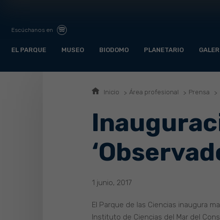
Escúchanos en
EL PARQUE
MUSEO
BIODOMO
PLANETARIO
GALER
Inicio
Área profesional
Prensa
Inauguraci
‘Observado
1 junio, 2017
El Parque de las Ciencias inaugura ma
Instituto de Ciencias del Mar del Con