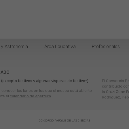
o y Astronomía
Área Educativa
Profesionales
RADO
 (excepto festivos y algunas vísperas de festivo*)
El Consorcio P
contribuido co
a conocer los lunes en los que el museo está abierto
la Cruz; Juan F
lte el
calendario de apertura
Rodríguez; Pepe
CONSORCIO PARQUE DE LAS CIENCIAS