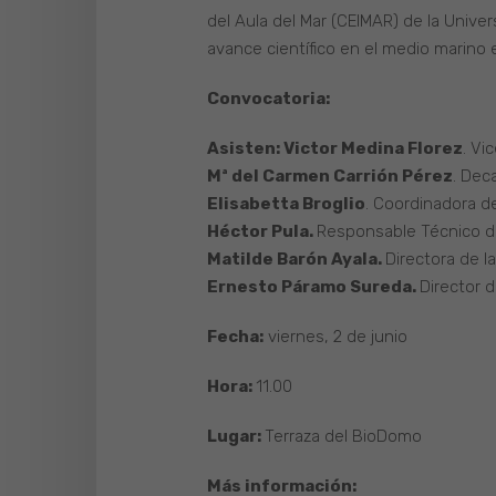
del Aula del Mar (CEIMAR) de la Univer
avance científico en el medio marino 
Convocatoria:
Asisten: Victor Medina Florez
. Vi
Mª del Carmen Carrión Pérez
. Dec
Elisabetta Broglio
. Coordinadora d
Héctor Pula.
Responsable Técnico de
Matilde Barón Ayala.
Directora de l
Ernesto Páramo Sureda.
Director d
Fecha:
viernes, 2 de junio
Hora:
11.00
Lugar:
Terraza del BioDomo
Más información: