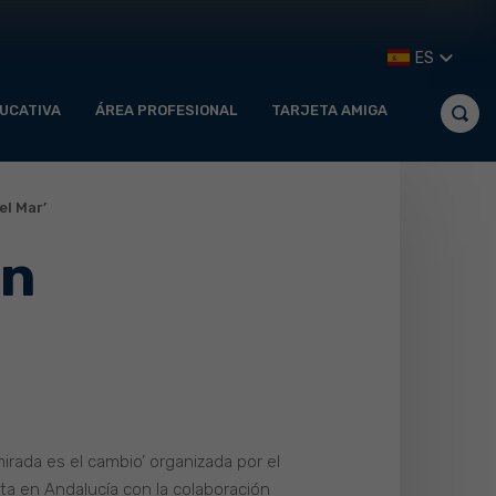
ES
UCATIVA
ÁREA PROFESIONAL
TARJETA AMIGA
el Mar’
ón
irada es el cambio’ organizada por el
nta en Andalucía con la colaboración