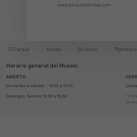
www.parqueciencias.com
El Parque
Museo
Biodomo
Planetari
Horario general del Museo:
ABIERTO
CER
De martes a sábado
10:00 a 19:00
Lunes
Domingos, festivos
10:00 a 15:00
* Par
consu