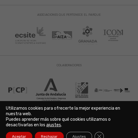
ASOCIACIONES QUE PERTENECE EL PARQUE
COLABORADORES
Utilizamos cookies para ofrecerte la mejor experiencia en
nuestra web.
Puedes aprender más sobre qué cookies utilizamos o
Aviso Legal
|
Política de Privacidad
|
Política de Cookies
desactivarlas en los
ajustes
.
Copyright © 2021. Parque de las Ciencias. Avda. de la Ciencia s/n
18006 Granada. España. Telf.: 958 131 900. Todos los derechos
Cerrar el banner de
Aceptar
Rechazar
Ajustes