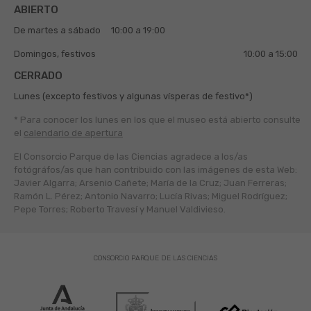
ABIERTO
De martes a sábado
10:00 a 19:00
Domingos, festivos
10:00 a 15:00
CERRADO
Lunes (excepto festivos y algunas vísperas de festivo*)
* Para conocer los lunes en los que el museo está abierto
consulte
el
calendario de apertura
El Consorcio Parque de las Ciencias agradece a los/as
fotógráfos/as que han contribuido con las imágenes de esta Web:
Javier Algarra; Arsenio Cañete; María de la Cruz; Juan Ferreras;
Ramón L. Pérez; Antonio Navarro; Lucía Rivas; Miguel Rodríguez;
Pepe Torres; Roberto Travesí y Manuel Valdivieso.
CONSORCIO PARQUE DE LAS CIENCIAS