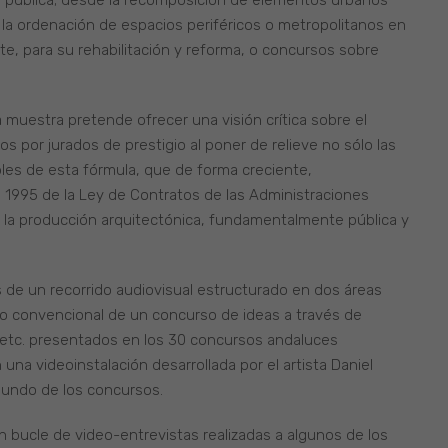
enda pública; desde la recomposición de elementos urbanos
 la ordenación de espacios periféricos o metropolitanos en
e, para su rehabilitación y reforma, o concursos sobre
a muestra pretende ofrecer una visión crítica sobre el
 por jurados de prestigio al poner de relieve no sólo las
les de esta fórmula, que de forma creciente,
 1995 de la Ley de Contratos de las Administraciones
 la producción arquitectónica, fundamentalmente pública y
s de un recorrido audiovisual estructurado en dos áreas
eso convencional de un concurso de ideas a través de
, etc. presentados en los 30 concursos andaluces
una videoinstalación desarrollada por el artista Daniel
mundo de los concursos.
 bucle de video-entrevistas realizadas a algunos de los