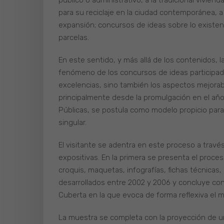
público o administrativo, a la tradicional vivi
para su reciclaje en la ciudad contemporánea, a
expansión; concursos de ideas sobre lo existent
parcelas.
En este sentido, y más allá de los contenidos, l
fenómeno de los concursos de ideas participados
excelencias, sino también los aspectos mejorab
principalmente desde la promulgación en el año
Públicas, se postula como modelo propicio para
singular.
El visitante se adentra en este proceso a travé
expositivas. En la primera se presenta el proc
croquis, maquetas, infografías, fichas técnicas
desarrollados entre 2002 y 2006 y concluye con 
Cuberta en la que evoca de forma reflexiva el 
La muestra se completa con la proyección de un