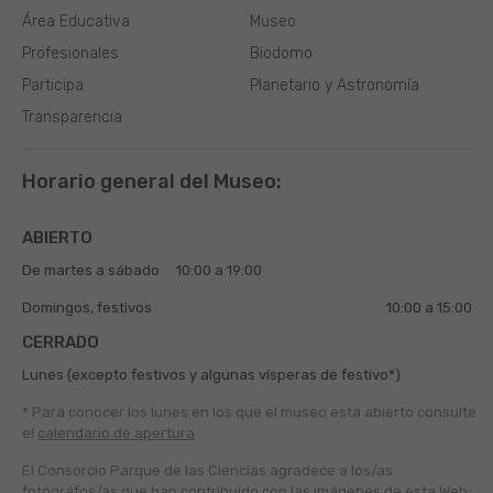
Área Educativa
Museo
Profesionales
Biodomo
Participa
Planetario y Astronomía
Transparencia
Horario general del Museo:
ABIERTO
De martes a sábado
10:00 a 19:00
Domingos, festivos
10:00 a 15:00
CERRADO
Lunes (excepto festivos y algunas vísperas de festivo*)
* Para conocer los lunes en los que el museo está abierto
consulte
el
calendario de apertura
El Consorcio Parque de las Ciencias agradece a los/as
fotógráfos/as que han contribuido con las imágenes de esta Web: