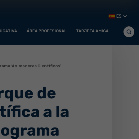
ES
UCATIVA
ÁREA PROFESIONAL
TARJETA AMIGA
grama ‘Animadores Científicos’
rque de
ífica a la
programa