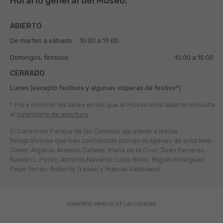
Horario general del Museo:
ABIERTO
De martes a sábado
10:00 a 19:00
Domingos, festivos
10:00 a 15:00
CERRADO
Lunes (excepto festivos y algunas vísperas de festivo*)
* Para conocer los lunes en los que el museo está abierto
consulte
el
calendario de apertura
El Consorcio Parque de las Ciencias agradece a los/as
fotógráfos/as que han contribuido con las imágenes de esta Web:
Javier Algarra; Arsenio Cañete; María de la Cruz; Juan Ferreras;
Ramón L. Pérez; Antonio Navarro; Lucía Rivas; Miguel Rodríguez;
Pepe Torres; Roberto Travesí y Manuel Valdivieso.
CONSORCIO PARQUE DE LAS CIENCIAS