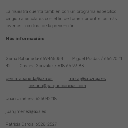
La muestra cuenta también con un programa específico
dirigido a escolares con el fin de fomentar entre los más
jóvenes la cultura de la prevención.
Más información:
Gema Rabaneda: 669465054 Miguel Pradas / 666 70 11
42 Cristina González / 618 65 93 83
gema.rabaneda@axa.es
mipraji@cruzroja.es
cristina@parqueciencias.com
Juan Jiménez: 625042118
juan.jimenez@axa.es
Patricia García: 652812527