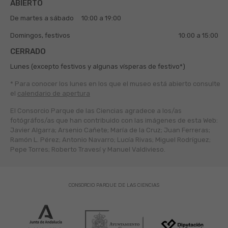
ABIERTO
De martes a sábado
10:00 a 19:00
Domingos, festivos
10:00 a 15:00
CERRADO
Lunes (excepto festivos y algunas vísperas de festivo*)
* Para conocer los lunes en los que el museo está abierto
consulte
el
calendario de apertura
El Consorcio Parque de las Ciencias agradece a los/as
fotógráfos/as que han contribuido con las imágenes de esta Web:
Javier Algarra; Arsenio Cañete; María de la Cruz; Juan Ferreras;
Ramón L. Pérez; Antonio Navarro; Lucía Rivas; Miguel Rodríguez;
Pepe Torres; Roberto Travesí y Manuel Valdivieso.
CONSORCIO PARQUE DE LAS CIENCIAS