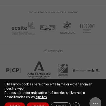
ASOCIACIONES QUE PERTENECE EL PARQUE
COLABORADORES
Utilizamos cookies para ofrecerte la mejor experiencia en
nuestra web.
Puedes aprender más sobre qué cookies utilizamos o
Aviso Legal
|
Política de Privacidad
|
Política de Cookies
desactivarlas en los
ajustes
.
Copyright © 2021. Parque de las Ciencias. Avda. de la Ciencia s/n
18006 Granada. España. Telf.: 958 131 900. Todos los derechos
Cerrar el banner de