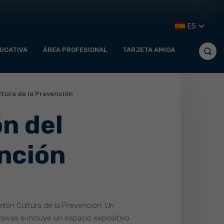
ES
UCATIVA
ÁREA PROFESIONAL
TARJETA AMIGA
ltura de la Prevención
n del
ención
llón Cultura de la Prevención. Un
sivas e incluye un espacio expositivo