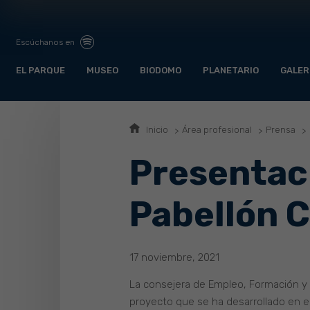
Escúchanos en
EL PARQUE
MUSEO
BIODOMO
PLANETARIO
GALER
Inicio
Área profesional
Prensa
Presentaci
Pabellón C
17 noviembre, 2021
La consejera de Empleo, Formación y 
proyecto que se ha desarrollado en e