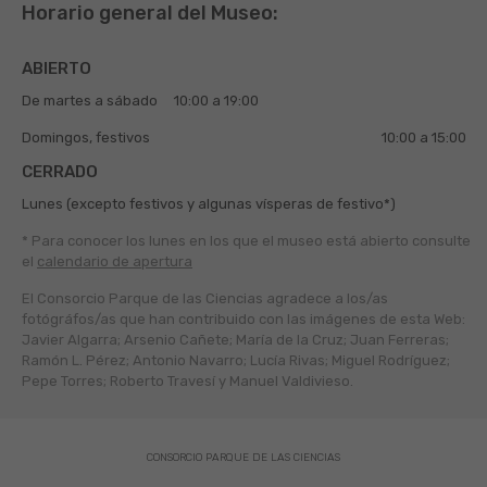
Horario general del Museo:
ABIERTO
De martes a sábado
10:00 a 19:00
Domingos, festivos
10:00 a 15:00
CERRADO
Lunes (excepto festivos y algunas vísperas de festivo*)
* Para conocer los lunes en los que el museo está abierto
consulte
el
calendario de apertura
El Consorcio Parque de las Ciencias agradece a los/as
fotógráfos/as que han contribuido con las imágenes de esta Web:
Javier Algarra; Arsenio Cañete; María de la Cruz; Juan Ferreras;
Ramón L. Pérez; Antonio Navarro; Lucía Rivas; Miguel Rodríguez;
Pepe Torres; Roberto Travesí y Manuel Valdivieso.
CONSORCIO PARQUE DE LAS CIENCIAS