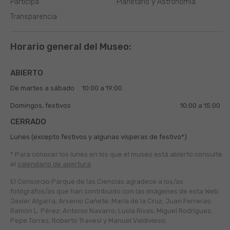
Participa
Planetario y Astronomía
Transparencia
Horario general del Museo:
ABIERTO
De martes a sábado
10:00 a 19:00
Domingos, festivos
10:00 a 15:00
CERRADO
Lunes (excepto festivos y algunas vísperas de festivo*)
* Para conocer los lunes en los que el museo está abierto
consulte
el
calendario de apertura
El Consorcio Parque de las Ciencias agradece a los/as
fotógráfos/as que han contribuido con las imágenes de esta Web:
Javier Algarra; Arsenio Cañete; María de la Cruz; Juan Ferreras;
Ramón L. Pérez; Antonio Navarro; Lucía Rivas; Miguel Rodríguez;
Pepe Torres; Roberto Travesí y Manuel Valdivieso.