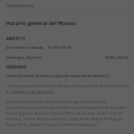
Transparencia
Horario general del Museo:
ABIERTO
De martes a sábado
10:00 a 19:00
Domingos, festivos
10:00 a 15:00
CERRADO
Lunes (excepto festivos y algunas vísperas de festivo*)
* Para conocer los lunes en los que el museo está abierto
consulte
el
calendario de apertura
El Consorcio Parque de las Ciencias agradece a los/as
fotógráfos/as que han contribuido con las imágenes de esta Web:
Javier Algarra; Arsenio Cañete; María de la Cruz; Juan Ferreras;
Ramón L. Pérez; Antonio Navarro; Lucía Rivas; Miguel Rodríguez;
Pepe Torres; Roberto Travesí y Manuel Valdivieso.