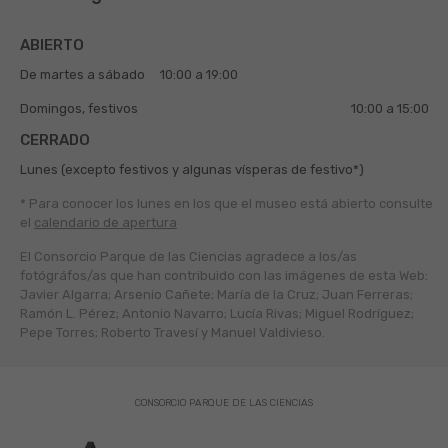
ABIERTO
De martes a sábado
10:00 a 19:00
Domingos, festivos
10:00 a 15:00
CERRADO
Lunes (excepto festivos y algunas vísperas de festivo*)
* Para conocer los lunes en los que el museo está abierto
consulte
el
calendario de apertura
El Consorcio Parque de las Ciencias agradece a los/as
fotógráfos/as que han contribuido con las imágenes de esta Web:
Javier Algarra; Arsenio Cañete; María de la Cruz; Juan Ferreras;
Ramón L. Pérez; Antonio Navarro; Lucía Rivas; Miguel Rodríguez;
Pepe Torres; Roberto Travesí y Manuel Valdivieso.
CONSORCIO PARQUE DE LAS CIENCIAS