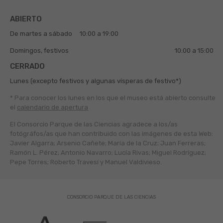
ABIERTO
De martes a sábado
10:00 a 19:00
Domingos, festivos
10:00 a 15:00
CERRADO
Lunes (excepto festivos y algunas vísperas de festivo*)
* Para conocer los lunes en los que el museo está abierto
consulte
el
calendario de apertura
El Consorcio Parque de las Ciencias agradece a los/as
fotógráfos/as que han contribuido con las imágenes de esta Web:
Javier Algarra; Arsenio Cañete; María de la Cruz; Juan Ferreras;
Ramón L. Pérez; Antonio Navarro; Lucía Rivas; Miguel Rodríguez;
Pepe Torres; Roberto Travesí y Manuel Valdivieso.
CONSORCIO PARQUE DE LAS CIENCIAS