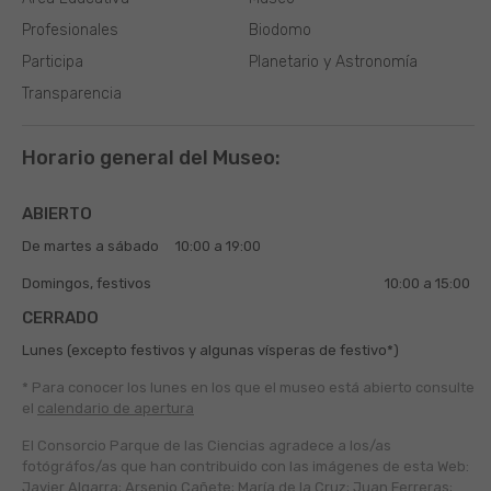
Profesionales
Biodomo
Participa
Planetario y Astronomía
Transparencia
Horario general del Museo:
ABIERTO
De martes a sábado
10:00 a 19:00
Domingos, festivos
10:00 a 15:00
CERRADO
Lunes (excepto festivos y algunas vísperas de festivo*)
* Para conocer los lunes en los que el museo está abierto
consulte
el
calendario de apertura
El Consorcio Parque de las Ciencias agradece a los/as
fotógráfos/as que han contribuido con las imágenes de esta Web:
Javier Algarra; Arsenio Cañete; María de la Cruz; Juan Ferreras;