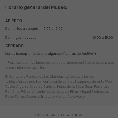
Horario general del Museo:
ABIERTO
De martes a sábado
10:00 a 19:00
Domingos, festivos
10:00 a 15:00
CERRADO
Lunes (excepto festivos y algunas vísperas de festivo*)
* Para conocer los lunes en los que el museo está abierto
consulte
el
calendario de apertura
El Consorcio Parque de las Ciencias agradece a los/as
fotógráfos/as que han contribuido con las imágenes de esta Web:
Javier Algarra; Arsenio Cañete; María de la Cruz; Juan Ferreras;
Ramón L. Pérez; Antonio Navarro; Lucía Rivas; Miguel Rodríguez;
Pepe Torres; Roberto Travesí y Manuel Valdivieso.
CONSORCIO PARQUE DE LAS CIENCIAS