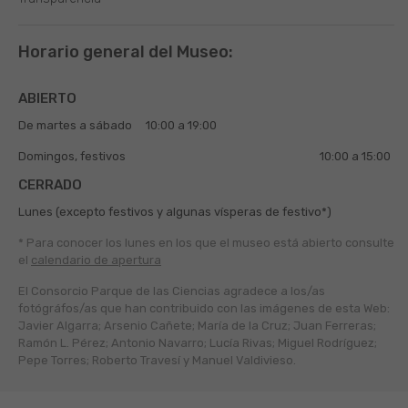
Horario general del Museo:
ABIERTO
De martes a sábado
10:00 a 19:00
Domingos, festivos
10:00 a 15:00
CERRADO
Lunes (excepto festivos y algunas vísperas de festivo*)
* Para conocer los lunes en los que el museo está abierto
consulte
el
calendario de apertura
El Consorcio Parque de las Ciencias agradece a los/as
fotógráfos/as que han contribuido con las imágenes de esta Web:
Javier Algarra; Arsenio Cañete; María de la Cruz; Juan Ferreras;
Ramón L. Pérez; Antonio Navarro; Lucía Rivas; Miguel Rodríguez;
Pepe Torres; Roberto Travesí y Manuel Valdivieso.