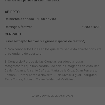
Horario general del Museo:
ABIERTO
De martes a sábado
10:00 a 19:00
Domingos, festivos
10:00 a 15:00
CERRADO
Lunes (excepto festivos y algunas vísperas de festivo*)
* Para conocer los lunes en los que el museo está abierto
consulte
el
calendario de apertura
El Consorcio Parque de las Ciencias agradece a los/as
fotógráfos/as que han contribuido con las imágenes de esta Web:
Javier Algarra; Arsenio Cañete; María de la Cruz; Juan Ferreras;
Ramón L. Pérez; Antonio Navarro; Lucía Rivas; Miguel Rodríguez;
Pepe Torres; Roberto Travesí y Manuel Valdivieso.
CONSORCIO PARQUE DE LAS CIENCIAS