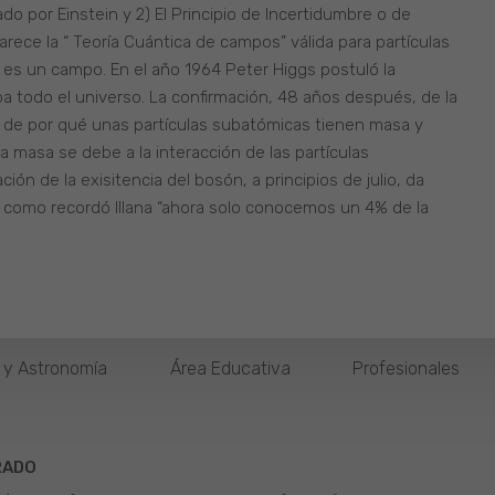
ulado por Einstein y 2) El Principio de Incertidumbre o de
arece la “ Teoría Cuántica de campos” válida para partículas
es un campo. En el año 1964 Peter Higgs postuló la
 todo el universo. La confirmación, 48 años después, de la
n de por qué unas partículas subatómicas tienen masa y
a masa se debe a la interacción de las partículas
ón de la exisitencia del bosón, a principios de julio, da
 como recordó Illana “ahora solo conocemos un 4% de la
o y Astronomía
Área Educativa
Profesionales
RADO