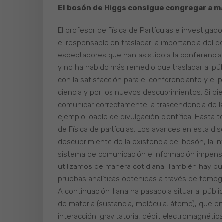
El bosón de Higgs consigue congregar a má
El profesor de Física de Partículas e investigado
el responsable en trasladar la importancia del
espectadores que han asistido a la conferencia
y no ha habido más remedio que trasladar al pú
con la satisfacción para el conferenciante y el p
ciencia y por los nuevos descubrimientos. Si bie
comunicar correctamente la trascendencia de la
ejemplo loable de divulgación científica. Hasta t
de Física de partículas. Los avances en esta dis
descubrimiento de la existencia del bosón, la 
sistema de comunicación e información impens
utilizamos de manera cotidiana. También hay b
pruebas analíticas obtenidas a través de tomo
A continuación Illana ha pasado a situar al p
de materia (sustancia, molécula, átomo), que e
interacción: gravitatoria, débil, electromagnéti