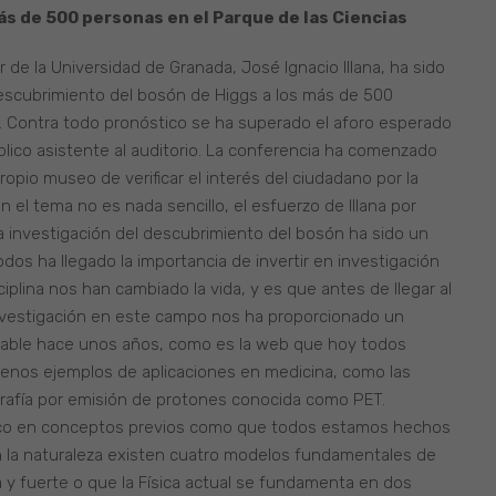
s de 500 personas en el Parque de las Ciencias
r de la Universidad de Granada, José Ignacio Illana, ha sido
 descubrimiento del bosón de Higgs a los más de 500
. Contra todo pronóstico se ha superado el aforo esperado
blico asistente al auditorio. La conferencia ha comenzado
ropio museo de verificar el interés del ciudadano por la
n el tema no es nada sencillo, el esfuerzo de Illana por
 investigación del descubrimiento del bosón ha sido un
odos ha llegado la importancia de invertir en investigación
ciplina nos han cambiado la vida, y es que antes de llegar al
investigación en este campo nos ha proporcionado un
able hace unos años, como es la web que hoy todos
uenos ejemplos de aplicaciones en medicina, como las
grafía por emisión de protones conocida como PET.
úblico en conceptos previos como que todos estamos hechos
n la naturaleza existen cuatro modelos fundamentales de
ca y fuerte o que la Física actual se fundamenta en dos