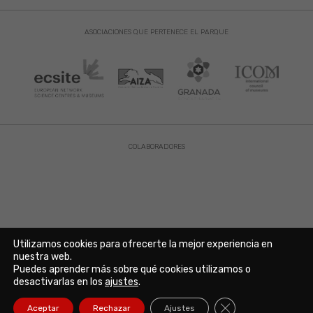
ASOCIACIONES QUE PERTENECE EL PARQUE
COLABORADORES
Utilizamos cookies para ofrecerte la mejor experiencia en
nuestra web.
Puedes aprender más sobre qué cookies utilizamos o
Aviso Legal
|
Política de Privacidad
|
Política de Cookies
desactivarlas en los
ajustes
.
Copyright © 2021. Parque de las Ciencias. Avda. de la Ciencia s/n
18006 Granada. España. Telf.: 958 131 900. Todos los derechos
Cerrar el banner de
Aceptar
Rechazar
Ajustes