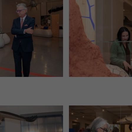
BioInspiration
Erˆffnung Aus