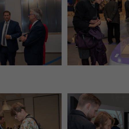
BioInspiration
Erˆffnung Aus