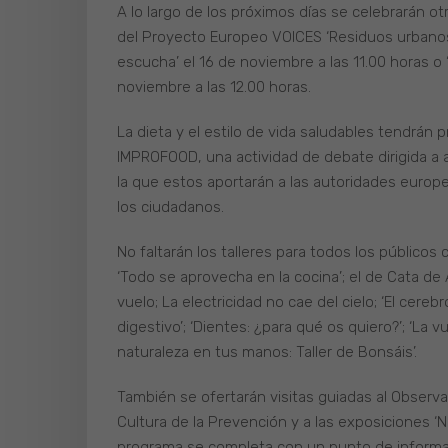
A lo largo de los próximos días se celebrarán 
del Proyecto Europeo VOICES ‘Residuos urbanos’
escucha’ el 16 de noviembre a las 11.00 horas o 
noviembre a las 12.00 horas.
La dieta y el estilo de vida saludables tendrán
IMPROFOOD, una actividad de debate dirigida a
la que estos aportarán a las autoridades europe
los ciudadanos.
No faltarán los talleres para todos los públicos c
‘Todo se aprovecha en la cocina’; el de Cata de
vuelo; La electricidad no cae del cielo; ‘El cereb
digestivo’; ‘Dientes: ¿para qué os quiero?’; ‘La 
naturaleza en tus manos: Taller de Bonsáis’.
También se ofertarán visitas guiadas al Observa
Cultura de la Prevención y a las exposiciones ‘Nut
programa se completa con un punto de informa