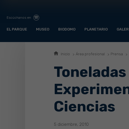
Escúchanos en
EL PARQUE
MUSEO
BIODOMO
PLANETARIO
GALER
Inicio
Área profesional
Prensa
Toneladas
Experiment
Ciencias
5 diciembre, 2010