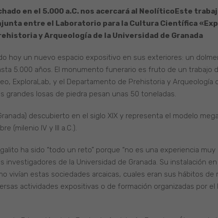
ado en el 5.000 a.C. nos acercará al Neolítico
Este traba
junta entre el Laboratorio para la Cultura Científica «Ex
rehistoria y Arqueología de la Universidad de Granada
do hoy un nuevo espacio expositivo en sus exteriores: un dolmen 
hasta 5.000 años. El monumento funerario es fruto de un trabajo d
useo, ExploraLab, y el Departamento de Prehistoria y Arqueología d
as grandes losas de piedra pesan unas 50 toneladas.
(Granada) descubierto en el siglo XIX y representa el modelo mega
 (milenio IV y III a.C.).
alito ha sido “todo un reto” porque “no es una experiencia muy 
s investigadores de la Universidad de Granada. Su instalación e
o vivían estas sociedades arcaicas, cuales eran sus hábitos de r
iversas actividades expositivas o de formación organizadas por el