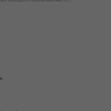
dios Geológicos y Medioambientales S.L.)
a: