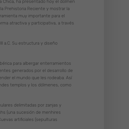
la Chica, ha presentado hoy el dolmen
la Prehistoria Reciente y mostrar la
rramienta muy importante para el
ma atractiva y participativa, a través
II a.C. Su estructura y diseño
Ibérica para albergar enterramientos
entes generados por el desarrollo de
tender el mundo que les rodeaba. Así
grandes templos y los dólmenes, como
ulares delimitadas por zanjas y
lechs (una sucesión de menhires
uevas artificiales (sepulturas