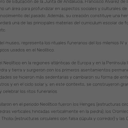
ero de Educación de la Junta de Andalucía, Francisco Álvarez de 
mo un área para profundizar en aspectos sociales y culturales de 
conocimiento del pasado. Además, su creación constituye una he
ará una de las principales materias del curriculum escolar de for
etc.
l museo, representa los rituales funerarios del los milenios IV y I
icos usados en el Neolítico.
l Neolítico en la regiones atlánticas de Europa y en la Península 
edra y tierra y surgieron con los primeros asentamientos perman
ciedades se hicieron más sedentarias y cambiaron su forma de en
astros y en el ciclo solar y, en este contexto, se construyeron 
 celebrar los ritos funerarios.
llaron en el periodo Neolítico fueron los Henges (estructuras circ
iedras verticales hincadas verticalmente en la piedra); los Crom
Tholoi (estructuras circulares con falsa cúpula y corredor) y las C