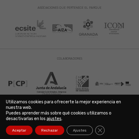
ASOCIACIONES QUE PERTENECE EL PARQUE
COLABORADORES
Utilizamos cookies para ofrecerte la mejor experiencia en
nuestra web.
Puedes aprender más sobre qué cookies utilizamos o
Aviso Legal
|
Política de Privacidad
|
Política de Cookies
desactivarlas en los
ajustes
.
Copyright © 2021. Parque de las Ciencias. Avda. de la Ciencia s/n
18006 Granada. España. Telf.: 958 131 900. Todos los derechos
Cerrar el banner de
Aceptar
Rechazar
Ajustes
reservados./