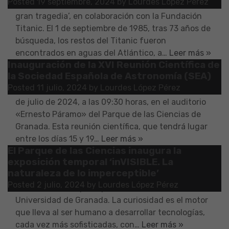
Posted
19 septiembre, 2024
by
Lourdes López Pérez
exposición permanente ‘Titanic. Enseñanzas de la
gran tragedia’, en colaboración con la Fundación
Titanic. El 1 de septiembre de 1985, tras 73 años de
búsqueda, los restos del Titanic fueron
encontrados en aguas del Atlántico, a…
Leer más »
Inauguración de la XVI Reunión Científica de
El Instituto de Astrofísica de Andalucía (IAA-CSIC)
la Sociedad Española de Astronomía (SEA)
inaugura la XVI Reunión Científica de la Sociedad
Posted
11 julio, 2024
by
Lourdes López Pérez
Española de Astronomía (SEA) el próximo lunes 15
de julio de 2024, a las 09:30 horas, en el auditorio
«Ernesto Páramo» del Parque de las Ciencias de
Granada. Esta reunión científica, que tendrá lugar
entre los días 15 y 19…
Leer más »
El Parque de las Ciencias inaugura la
Mañana, martes 2 de julio de 2024, a las 10 horas,
exposición temporal ‘inVISIBLE. La
el Parque de las Ciencias inaugura, en el pabellón
naturaleza de lo imperceptible’
Vía Láctea, la nueva exposición temporal ‘inVISIBLE.
Posted
2 julio, 2024
by
Lourdes López Pérez
La naturaleza imperceptible’, en colaboración con la
Universidad de Granada. La curiosidad es el motor
que lleva al ser humano a desarrollar tecnologías,
cada vez más sofisticadas, con…
Leer más »