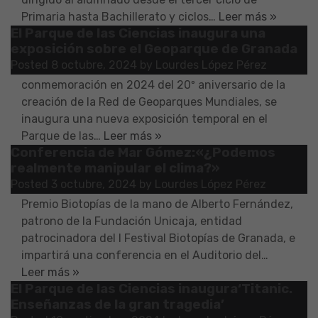
Primaria hasta Bachillerato y ciclos…
Leer más »
El Parque de las Ciencias inaugura una
Mañana, miércoles 9 de octubre de 2024, a las 9
exposición sobre el Geoparque de Granada
horas, y en el marco de celebración del 6 de
Posted
8 octubre, 2024
by
Lourdes López Pérez
octubre, Día Mundial de la Geodiversidad y de la
conmemoración en 2024 del 20º aniversario de la
creación de la Red de Geoparques Mundiales, se
inaugura una nueva exposición temporal en el
Parque de las…
Leer más »
Conferencia de Mar Gómez:«¿Podemos
Mañana, viernes 4 de octubre de 2024, a las 12
realmente manipular el clima?»
horas, la experta en física de la atmósfera y
Posted
3 octubre, 2024
by
Lourdes López Pérez
divulgadora científica, Mar Gómez, recibirá el I
Premio Biotopías de la mano de Alberto Fernández,
patrono de la Fundación Unicaja, entidad
patrocinadora del I Festival Biotopías de Granada, e
impartirá una conferencia en el Auditorio del…
Leer más »
El Parque de las Ciencias inaugura‘Titanic.
Mañana, viernes 20 de septiembre de 2024, a las 12
Enseñanzas de la gran tragedia’
horas, el Parque de las Ciencias inaugura la nueva