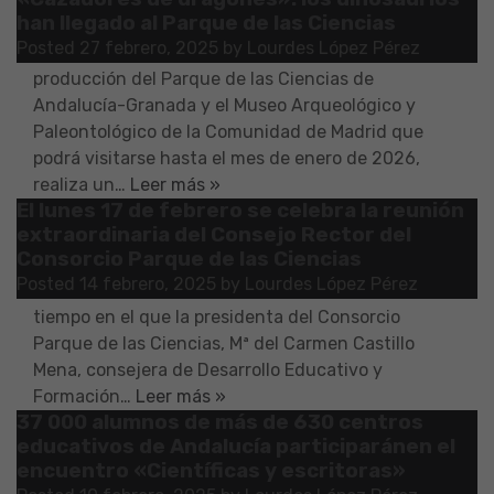
han llegado al Parque de las Ciencias
horas, se inaugura la nueva exposición temporal
Posted
27 febrero, 2025
by
Lourdes López Pérez
«Cazadores de dragones». La exhibición, una
producción del Parque de las Ciencias de
Andalucía-Granada y el Museo Arqueológico y
Paleontológico de la Comunidad de Madrid que
podrá visitarse hasta el mes de enero de 2026,
realiza un…
Leer más »
El lunes 17 de febrero se celebra la reunión
El próximo lunes, 17 de febrero de 2025, a las 11:30
extraordinaria del Consejo Rector del
horas, tendrá lugar la reunión extraordinaria del
Consorcio Parque de las Ciencias
Consejo Rector del Consorcio Parque de las
Posted
14 febrero, 2025
by
Lourdes López Pérez
Ciencias. Tras su finalización, se habilitará un
tiempo en el que la presidenta del Consorcio
Parque de las Ciencias, Mª del Carmen Castillo
Mena, consejera de Desarrollo Educativo y
Formación…
Leer más »
37 000 alumnos de más de 630 centros
educativos de Andalucía participaránen el
encuentro «Científicas y escritoras»