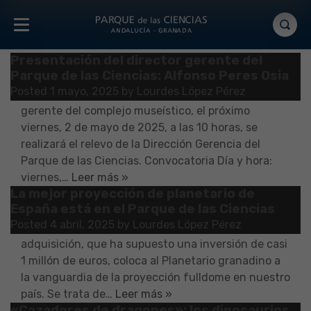
Tipo de prensa:
Convocatoria
Presentación del director gerente del
Tras la aprobación por el Consejo Rector del
Parque de las Ciencias: Alfonso Peres Osia
Consorcio Parque de las Ciencias del
Posted
1 mayo, 2025
by
Lourdes López Pérez
nombramiento de Alfonso Peres Osia como director
gerente del complejo museístico, el próximo
viernes, 2 de mayo de 2025, a las 10 horas, se
realizará el relevo de la Dirección Gerencia del
Parque de las Ciencias. Convocatoria Día y hora:
viernes,…
Leer más »
La mejor proyección de planetario de
Mañana, 4 de abril de 2025, a las 12:30 horas, se
España está en el Parque de las Ciencias
inaugura el nuevo equipo de proyección del
Posted
4 abril, 2025
by
Lourdes López Pérez
Planetario del Parque de las Ciencias. Esta nueva
adquisición, que ha supuesto una inversión de casi
1 millón de euros, coloca al Planetario granadino a
la vanguardia de la proyección fulldome en nuestro
país. Se trata de…
Leer más »
«Cazadores de dragones»: los dinosaurios
El próximo lunes, 3 de marzo de 2025, a las 12:30