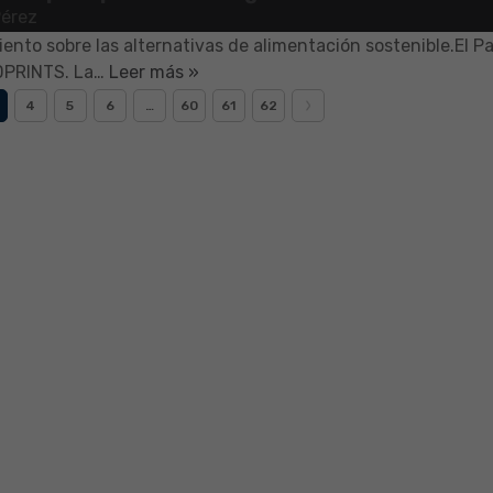
Pérez
a e innovadora exposición temporal ‘FOODPRINTS. La huella 
ento sobre las alternativas de alimentación sostenible.El P
ODPRINTS. La…
Leer más »
4
5
6
…
60
61
62