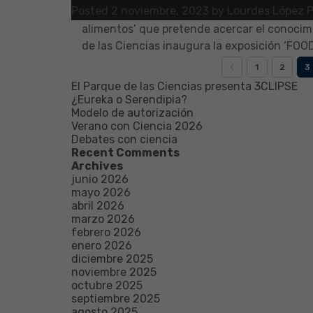
Posted
2 noviembre, 2023
by
Lourdes López 
de las Ciencias abre las puertas de su nuev
alimentos’ que pretende acercar el conocimi
de las Ciencias inaugura la exposición ‘FO
1
2
3
El Parque de las Ciencias presenta 3CLIPSE
¿Eureka o Serendipia?
Modelo de autorización
Verano con Ciencia 2026
Debates con ciencia
Recent Comments
Archives
junio 2026
mayo 2026
abril 2026
marzo 2026
febrero 2026
enero 2026
diciembre 2025
noviembre 2025
octubre 2025
septiembre 2025
agosto 2025