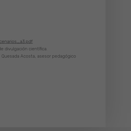
cenarios_a3.pdf
 divulgación científica.
ndo Quesada Acosta, asesor pedagógico