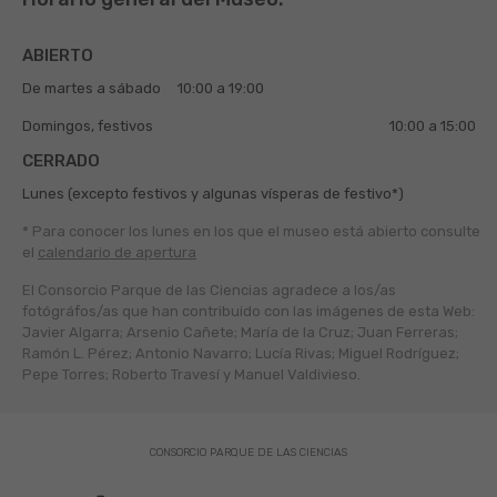
ABIERTO
De martes a sábado
10:00 a 19:00
Domingos, festivos
10:00 a 15:00
CERRADO
Lunes (excepto festivos y algunas vísperas de festivo*)
* Para conocer los lunes en los que el museo está abierto
consulte
el
calendario de apertura
El Consorcio Parque de las Ciencias agradece a los/as
fotógráfos/as que han contribuido con las imágenes de esta Web:
Javier Algarra; Arsenio Cañete; María de la Cruz; Juan Ferreras;
Ramón L. Pérez; Antonio Navarro; Lucía Rivas; Miguel Rodríguez;
Pepe Torres; Roberto Travesí y Manuel Valdivieso.
CONSORCIO PARQUE DE LAS CIENCIAS