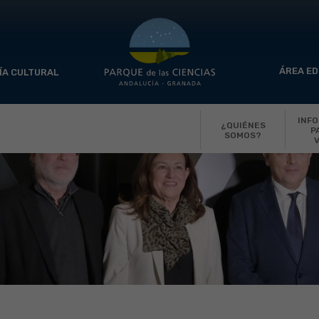
ÁREA ED
ÍA CULTURAL
INF
¿QUIÉNES
P
SOMOS?
V