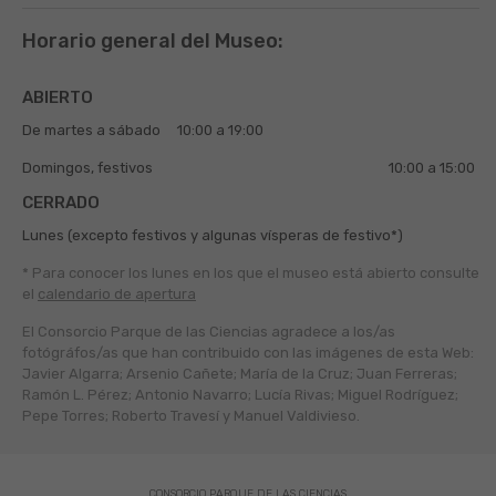
Horario general del Museo:
ABIERTO
De martes a sábado
10:00 a 19:00
Domingos, festivos
10:00 a 15:00
CERRADO
Lunes (excepto festivos y algunas vísperas de festivo*)
* Para conocer los lunes en los que el museo está abierto
consulte
el
calendario de apertura
El Consorcio Parque de las Ciencias agradece a los/as
fotógráfos/as que han contribuido con las imágenes de esta Web:
Javier Algarra; Arsenio Cañete; María de la Cruz; Juan Ferreras;
Ramón L. Pérez; Antonio Navarro; Lucía Rivas; Miguel Rodríguez;
Pepe Torres; Roberto Travesí y Manuel Valdivieso.
CONSORCIO PARQUE DE LAS CIENCIAS