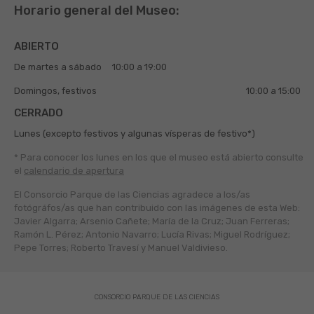
Horario general del Museo:
ABIERTO
De martes a sábado
10:00 a 19:00
Domingos, festivos
10:00 a 15:00
CERRADO
Lunes (excepto festivos y algunas vísperas de festivo*)
* Para conocer los lunes en los que el museo está abierto
consulte
el
calendario de apertura
El Consorcio Parque de las Ciencias agradece a los/as
fotógráfos/as que han contribuido con las imágenes de esta Web:
Javier Algarra; Arsenio Cañete; María de la Cruz; Juan Ferreras;
Ramón L. Pérez; Antonio Navarro; Lucía Rivas; Miguel Rodríguez;
Pepe Torres; Roberto Travesí y Manuel Valdivieso.
CONSORCIO PARQUE DE LAS CIENCIAS