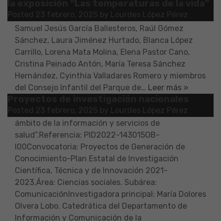
la exposición “Las temperaturas de la vida”
Gonzalo Rodríguez Morillas y Lourdes López
Posted
23 febrero, 2025
by
Lourdes López Pérez
PérezEquipo de trabajo: Marta Arias Álvarez,
Samuel Jesús García Ballesteros, Raúl Gómez
Sánchez, Laura Jiménez Hurtado, Blanca López
Carrillo, Lorena Mata Molina, Elena Pastor Cano,
Cristina Peinado Antón, María Teresa Sánchez
Hernández, Cyinthia Valladares Romero y miembros
del Consejo Infantil del Parque de…
Leer más »
Proyectos de investigación nacionales
Título: Traducción, transcreación y mediación
Posted
23 febrero, 2025
by
Lourdes López Pérez
cultural como herramientas de inclusión en el
ámbito de la información y servicios de
salud”.Referencia: PID2022-143015OB-
I00Convocatoria: Proyectos de Generación de
Conocimiento-Plan Estatal de Investigación
Científica, Técnica y de Innovación 2021-
2023.Área: Ciencias sociales. Subárea:
ComunicaciónInvestigadora principal: María Dolores
Olvera Lobo. Catedrática del Departamento de
Información y Comunicación de la