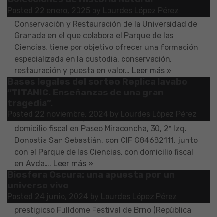
colecciones de Historia Natural, dirigido por la Dra.
Posted
22 enero, 2025
by
Lourdes López Pérez
Teresa Espejo, directora del Secretariado de
Conservación y Restauración de la Universidad de
Granada en el que colabora el Parque de las
Ciencias, tiene por objetivo ofrecer una formación
especializada en la custodia, conservación,
restauración y puesta en valor…
Leer más »
Bases legales del sorteo Replica lavabo
1. Identificación de la empresa organizadora.
“TITANIC. Enseñanzas de una gran
Patrocina Bathco Collection SL, con domicilio fiscal
tragedia”.
en Bajada Caleruco nº 21 A, 39012 Santander, con
Posted
22 noviembre, 2024
by
Lourdes López Pérez
CIF B39541099. Organiza la Fundación Titanic, con
domicilio fiscal en Paseo Miraconcha, 30, 2º Izq.
Donostia San Sebastián, con CIF G84682111, junto
con el Parque de las Ciencias, con domicilio fiscal
en Avda….
Leer más »
Biosfera Oscura: una apuesta por un
Esta producción de Planetario, dirigida por el
universo vivo
geólogo y cineasta Javier Bollaín, ha sido
Posted
24 junio, 2024
by
Lourdes López Pérez
galardonada con el Premio a la Mejor Película en el
prestigioso Fulldome Festival de Brno (República