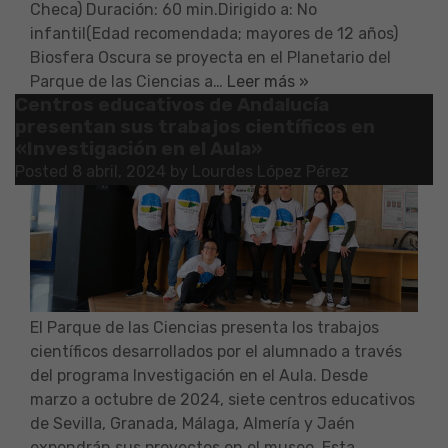
Checa) Duración: 60 min.Dirigido a: No
infantil(Edad recomendada; mayores de 12 años)
Biosfera Oscura se proyecta en el Planetario del
Parque de las Ciencias a…
Leer más »
Centros educativos de Andalucía
presentan sus trabajos científicos en
«Investigación en el Aula»
Posted
8 abril, 2024
by
Lourdes López Pérez
El Parque de las Ciencias presenta los trabajos
científicos desarrollados por el alumnado a través
del programa Investigación en el Aula. Desde
marzo a octubre de 2024, siete centros educativos
de Sevilla, Granada, Málaga, Almería y Jaén
expondrán sus proyectos en el museo. Esta